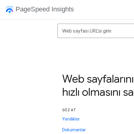
PageSpeed Insights
Web sayfaların
hızlı olmasını s
GÖZ AT
Yenilikler
Dokümanlar